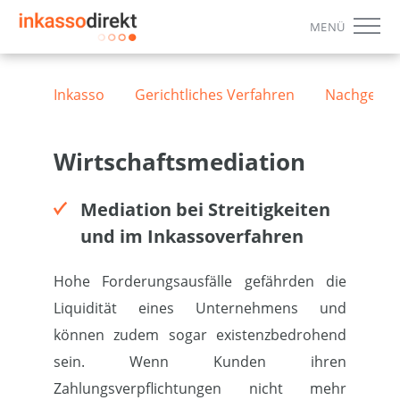
MENÜ
Ihre Vorteile
Inkasso
Gerichtliches Verfahren
Nachgerich
Leistungen
Wirtschaftsmediation
Konditionen
Mediation bei Streitigkeiten
Inkassoauftrag
und im Inkassoverfahren
ZUM ONLINE-AUFTRAG
Hohe Forderungsausfälle gefährden die
Liquidität eines Unternehmens und
FAQ
können zudem sogar existenzbedrohend
Downloads
sein. Wenn Kunden ihren
Zahlungsverpflichtungen nicht mehr
Kontakt