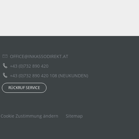
OFFICE@INKASSODIREKT.AT
+43 (0)732 890 420
+43 (0)732 890 420 108 (NEUKUNDEN)
RÜCKRUF SERVICE
Cookie Zustimmung ändern
Sitemap